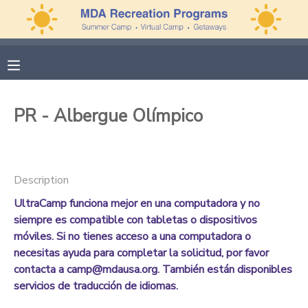
MY ACCOUNT
OVERVIEW
APPLICATIONS
PR - Albergue Olímpico
FINANCES
MAKE A PAYMENT
DOCUMENT CENTER
Description
UltraCamp funciona mejor en una computadora y no
MESSAGE CENTER
siempre es compatible con tabletas o dispositivos
móviles. Si no tienes acceso a una computadora o
PHOTO GALLERY
necesitas ayuda para completar la solicitud, por favor
contacta a camp@mdausa.org. También están disponibles
servicios de traducción de idiomas.